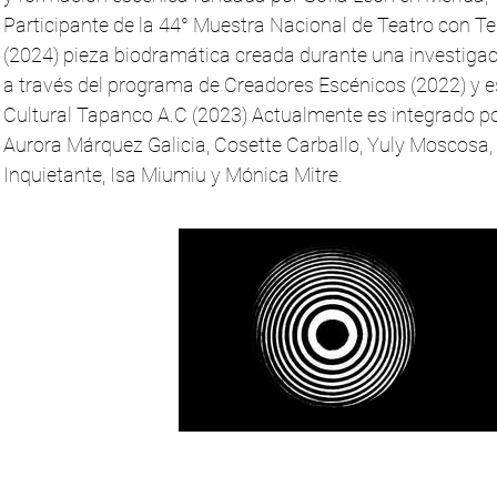
Participante de la 44° Muestra Nacional de Teatro con Ter
(2024) pieza biodramática creada durante una investigaci
a través del programa de Creadores Escénicos (2022) y 
Cultural Tapanco A.C (2023) Actualmente es integrado po
Aurora Márquez Galicia, Cosette Carballo, Yuly Moscosa,
Inquietante, Isa Miumiu y Mónica Mitre.