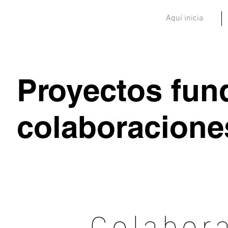
Aquí inicia
Proyectos fun
colaboracione
Colabor