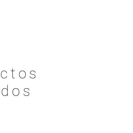
ctos
ados