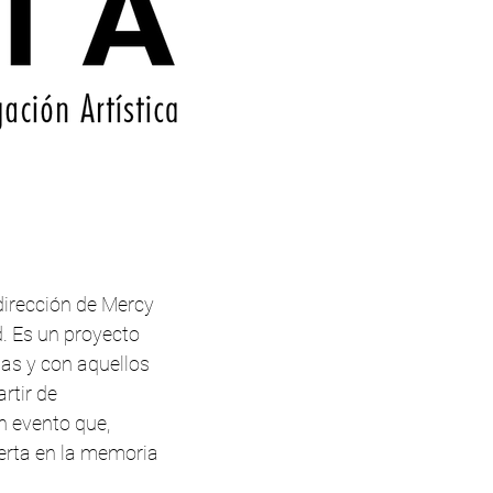
irección de Mercy
ad. Es un proyecto
as y con aquellos
rtir de
n evento que,
erta en la memoria