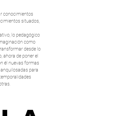
ar conocimientos
ocimientos situados,
gativo, lo pedagógico
a imaginación como
transformar desde lo
, ahora de poner el
on él nuevas formas
s anquilosadas para
y temporalidades
otras.