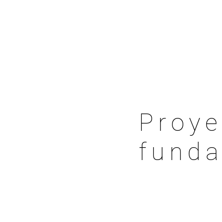
Proye
fund