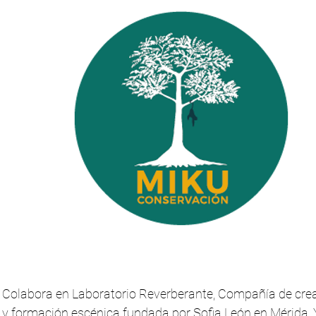
Colabora en Laboratorio Reverberante, Compañía de crea
y formación escénica fundada por Sofia León en Mérida,