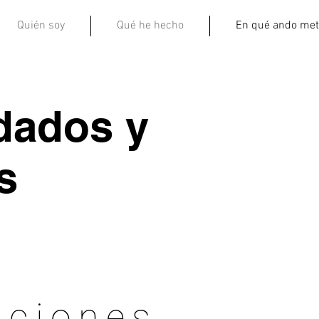
Quién soy
Qué he hecho
En qué ando met
dados y
s
aciones