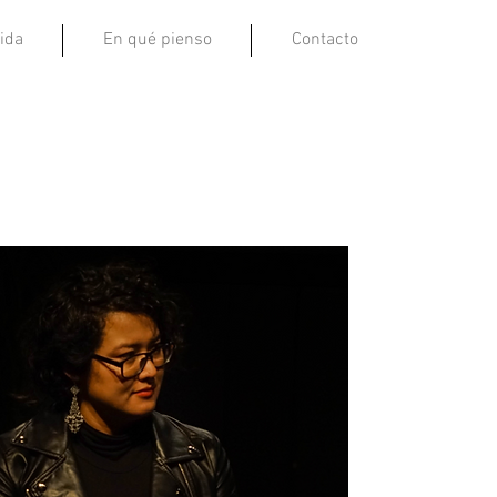
ida
En qué pienso
Contacto