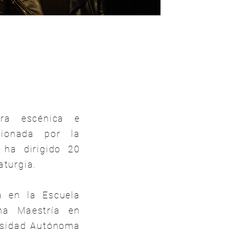
ora escénica e
sionada por la
 ha dirigido 20
aturgia.
a en la Escuela
na Maestría en
ersidad Autónoma