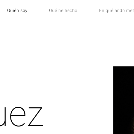
Quién soy
Qué he hecho
En qué ando met
uez