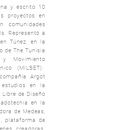
ena y escrito 10
os proyectos en
en comunidades
ís. Representó a
 en Túnez, en la
o de The Tunisia
 y Movimiento
cnico (MILSET).
 compañía Argot
 estudios en la
a Libre de Diseño
adotecnia en la
dora de Medeas,
, plataforma de
enes creadoras.